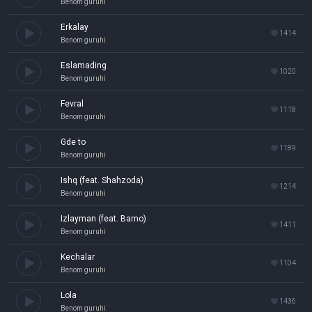
Benom guruhi
Erkalay
1414
Benom guruhi
Eslamading
1020
Benom guruhi
Fevral
1118
Benom guruhi
Gde to
1189
Benom guruhi
Ishq (feat. Shahzoda)
1214
Benom guruhi
Izlayman (feat. Barno)
1411
Benom guruhi
Kechalar
1104
Benom guruhi
Lola
1436
Benom guruhi