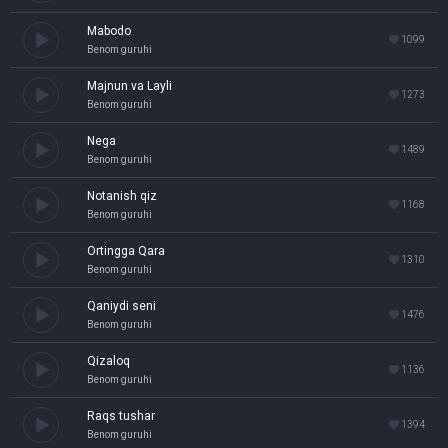
Mabodo
1099
Benom guruhi
Majnun va Layli
1273
Benom guruhi
Nega
1489
Benom guruhi
Notanish qiz
1168
Benom guruhi
Ortingga Qara
1310
Benom guruhi
Qaniydi seni
1476
Benom guruhi
Qizaloq
1136
Benom guruhi
Raqs tushar
1394
Benom guruhi