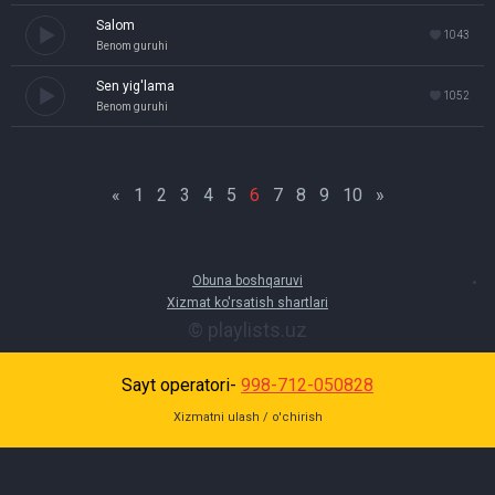
Salom
1043
Benom guruhi
Sen yig'lama
1052
Benom guruhi
«
1
2
3
4
5
6
7
8
9
10
»
Obuna boshqaruvi
Xizmat ko'rsatish shartlari
© playlists.uz
Sayt operatori-
998-712-050828
Xizmatni ulash / o'chirish