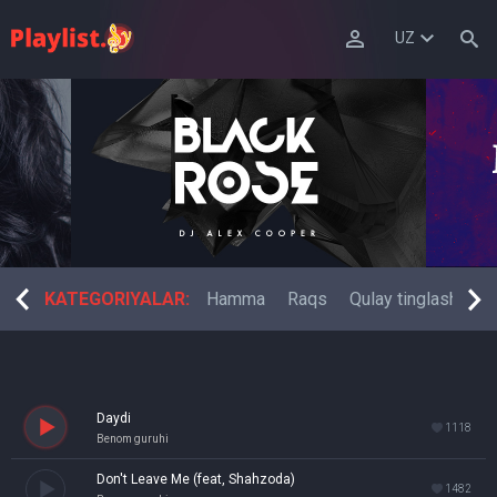
UZ
 musiqa
KATEGORIYALAR:
Fitness raqsi
Hamma
Raqs
Qulay tinglash
El
Daydi
1118
Benom guruhi
Don't Leave Me (feat, Shahzoda)
1482