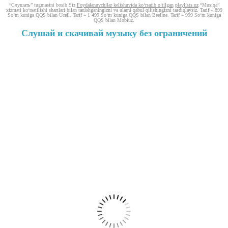
“Слушать” tugmasini bosib Siz
Foydalanuvchilar kelishuvida ko‘rsatib o‘tilgan
playlists.uz
“Musiqa”
xizmati ko‘rsatilishi shartlari bilan tanishganingizni va ularni qabul qilishingizni tasdiqlaysiz. Tarif – 899
So‘m kuniga QQS bilan Ucell. Tarif – 1 499 So‘m kuniga QQS bilan Beeline. Tarif – 999 So‘m kuniga
QQS bilan Mobiuz.
Слушай и скачивай музыку без ограничений