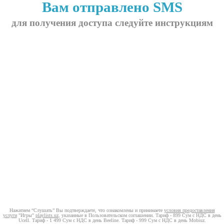
Вам отправлено SMS
для получения доступа следуйте инструкциям
Нажатием “Слушать” Вы подтверждаете, что ознакомлены и принимаете
условия предоставления
услуги
"Игры"
playlists.uz
, указанные в Пользовательском соглашении. Тариф - 899 Сум с НДС в день
Ucell. Тариф - 1 499 Сум с НДС в день Beeline. Тариф - 999 Сум с НДС в день Mobiuz.