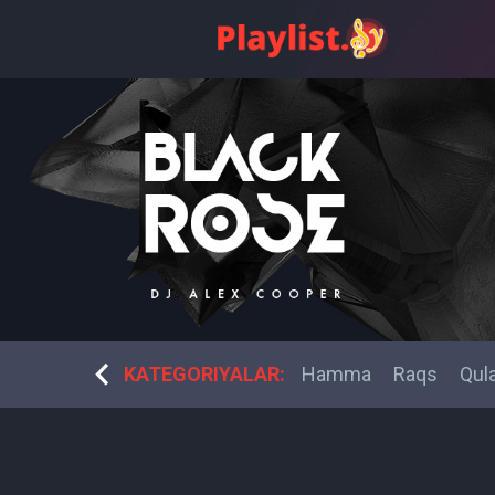
O'zbek musiqa
KATEGORIYALAR:
Fitness raqsi
Hamma
Raqs
Qula