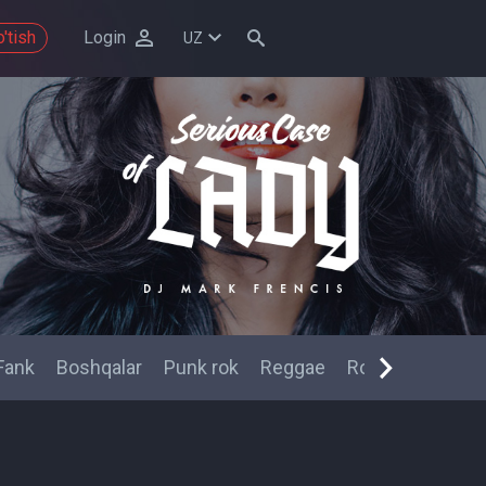
'tish
Login
UZ
Fank
Boshqalar
Punk rok
Reggae
Rok
Techno