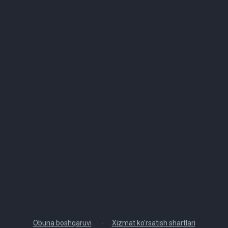
Obuna boshqaruvi
Xizmat ko'rsatish shartlari