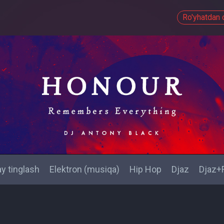
Ro'yhatdan o
y tinglash
Elektron (musiqa)
Hip Нop
Djaz
Djaz+